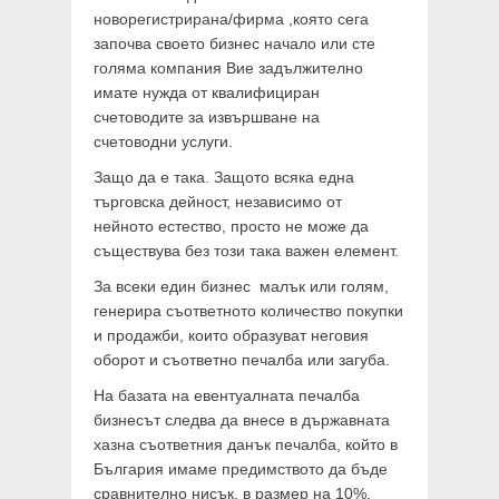
новорегистрирана/фирма ,която сега
започва своето бизнес начало или сте
голяма компания Вие задължително
имате нужда от квалифициран
счетоводите за извършване на
счетоводни услуги.
Защо да е така. Защото всяка една
търговска дейност, независимо от
нейното естество, просто не може да
съществува без този така важен елемент.
За всеки един бизнес малък или голям,
генерира съответното количество покупки
и продажби, които образуват неговия
оборот и съответно печалба или загуба.
На базата на евентуалната печалба
бизнесът следва да внесе в държавната
хазна съответния данък печалба, който в
България имаме предимството да бъде
сравнително нисък, в размер на 10%.