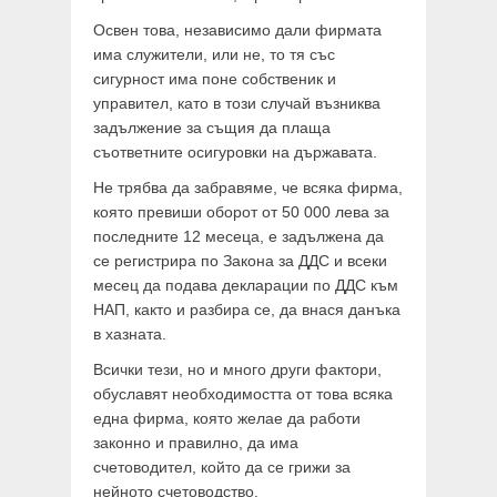
Освен това, независимо дали фирмата
има служители, или не, то тя със
сигурност има поне собственик и
управител, като в този случай възниква
задължение за същия да плаща
съответните осигуровки на държавата.
Не трябва да забравяме, че всяка фирма,
която превиши оборот от 50 000 лева за
последните 12 месеца, е задължена да
се регистрира по Закона за ДДС и всеки
месец да подава декларации по ДДС към
НАП, както и разбира се, да внася данъка
в хазната.
Всички тези, но и много други фактори,
обуславят необходимостта от това всяка
една фирма, която желае да работи
законно и правилно, да има
счетоводител, който да се грижи за
нейното счетоводство.